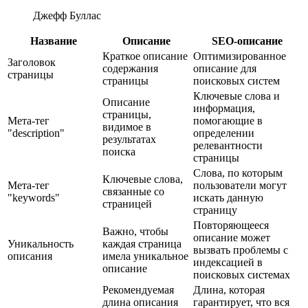
Джефф Буллас
Название
Описание
SEO-описание
Краткое описание
Оптимизированное
Заголовок
содержания
описание для
страницы
страницы
поисковых систем
Ключевые слова и
Описание
информация,
страницы,
Мета-тег
помогающие в
видимое в
"description"
определении
результатах
релевантности
поиска
страницы
Слова, по которым
Ключевые слова,
Мета-тег
пользователи могут
связанные со
"keywords"
искать данную
страницей
страницу
Повторяющееся
Важно, чтобы
описание может
Уникальность
каждая страница
вызвать проблемы с
описания
имела уникальное
индексацией в
описание
поисковых системах
Рекомендуемая
Длина, которая
длина описания
гарантирует, что вся