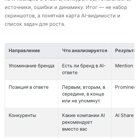
источники, ошибки и динамику. Итог — не набор
скриншотов, а понятная карта AI-видимости и
список задач для роста.
Направление
Что анализируется
Результат
Состав GEO-мониторинга бренда
Упоминание бренда
Есть ли бренд в AI-
Mention R
ответе
Позиция в ответе
Первым, вторым, в
Prominenc
середине, в конце
или не упомянут
Конкуренты
Какие компании AI
AI Share o
рекомендует
вместо вас