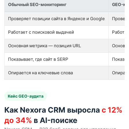
Обычный SEO-мониторинг
GEO-мо
Сравнение обычного SEO-мониторинга и GEO-монито
Проверяет позиции сайта в Яндексе и Google
Проверя
Работает с поисковой выдачей
Работае
Основная метрика — позиция URL
Основны
Показывает, где сайт в SERP
Показыв
Опирается на ключевые слова
Опирает
Кейс GEO-аудита
Как Nexora CRM выросла
с 12%
до 34%
в AI-поиске