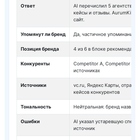
Ответ
AI перечислил 5 агентств, о
кейсы и отзывы. AurumKitch
сайт.
Упомянут ли бренд
Да, частичное упоминание б
Позиция бренда
4 из 6 в блоке рекомендаци
Конкуренты
Competitor A, Competitor B,
источниках
Источники
vc.ru, Яндекс Карты, отрас
кейсов конкурентов
Тональность
Нейтральная: бренд назван,
Ошибки
AI указал устаревшую специ
источник