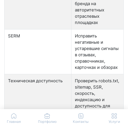
бренда на
авторитетных
отраслевых
площадках
SERM
Исправить
негативные и
устаревшие сигналы
в отзывах,
справочниках,
карточках и обзорах
Техническая доступность
Проверить robots.txt,
sitemap, SSR,
скорость,
индексацию и
доступность для
релевантных
краулеров
Главная
Портфолио
Контакты
Услуги