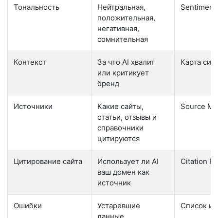
Тональность
Нейтральная,
Sentiment
положительная,
негативная,
сомнительная
Контекст
За что AI хвалит
Карта сил
или критикует
бренд
Источники
Какие сайты,
Source Ma
статьи, отзывы и
справочники
цитируются
Цитирование сайта
Использует ли AI
Citation Ra
ваш домен как
источник
Ошибки
Устаревшие
Список ис
данные,