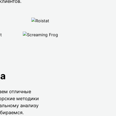
клиентов.
ва
ваем отличные
торские методики
альному анализу
обираемся.