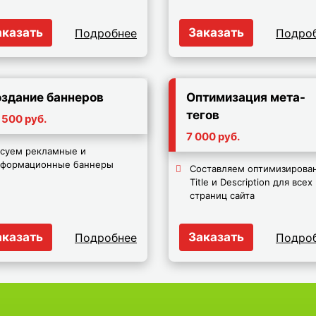
аказать
Заказать
Подробнее
Подро
здание баннеров
Оптимизация мета-
тегов
 500 руб.
7 000 руб.
суем рекламные и
нформационные баннеры
Составляем оптимизирова
Title и Description для всех
страниц сайта
аказать
Заказать
Подробнее
Подро