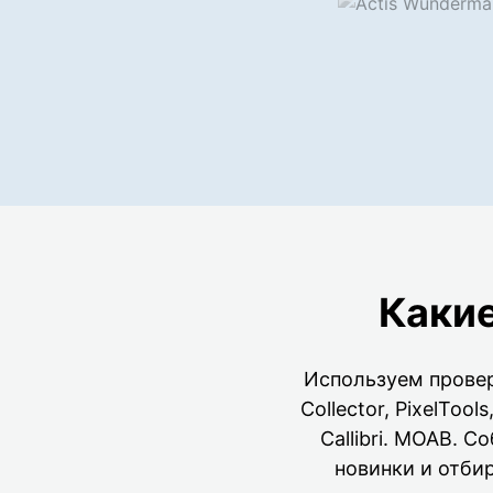
Каки
Используем провер
Collector, PixelToo
Callibri. MOAB. 
новинки и отби