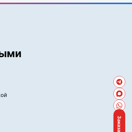
ными
кой