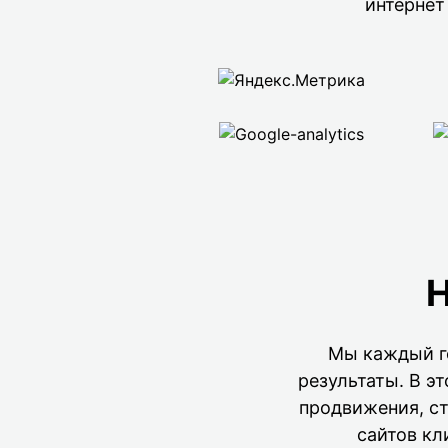
интернет
Н
Мы каждый го
результаты. В э
продвижения, с
сайтов кл