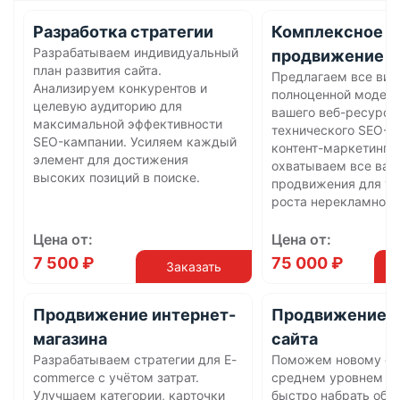
Разработка стратегии
Комплексное
Разрабатываем индивидуальный
продвижение
план развития сайта.
Предлагаем все вид
Анализируем конкурентов и
полноценной модер
целевую аудиторию для
вашего веб-ресурса
максимальной эффективности
технического SEO-а
SEO-кампании. Усиляем каждый
контент-маркетинга
элемент для достижения
охватываем все ва
высоких позиций в поиске.
продвижения для ус
роста нерекламного
Цена от:
Цена от:
7 500 ₽
75 000 ₽
Заказать
Продвижение интернет-
Продвижение 
магазина
сайта
Разрабатываем стратегии для E-
Поможем новому са
commerce с учётом затрат.
среднем уровнем к
Улучшаем категории, карточки
быстро набрать обо