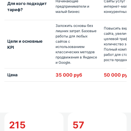
Начинающие
Сайты услуг и 
Для кого подходит
предприниматели и
интернет-мага
тариф?
малый бизнес
конкурентных 
Заложить основы без
Повысить види
лишних затрат. Базовые
сайта, увеличи
работы для любых
целевой трафик
Цели и основные
сайтов с
количество зак
использованием
KPI
Полный компле
классических методов
работ для стаб
продвижения в Яндексе
роста продаж.
и Google.
35 000 руб
50 000 руб
Цена
Продвижение
215
57