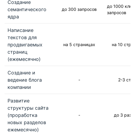
Создание
до 1000 клю
семантического
до 300 запросов
запросов
ядра
Написание
текстов для
продвигаемых
на 5 страницах
на 10 стра
страниц
(ежемесячно)
Создание и
ведение блога
-
2-3 ста
компании
Развитие
структуры сайта
(проработка
-
до 3 разд
новых разделов
ежемесячно)