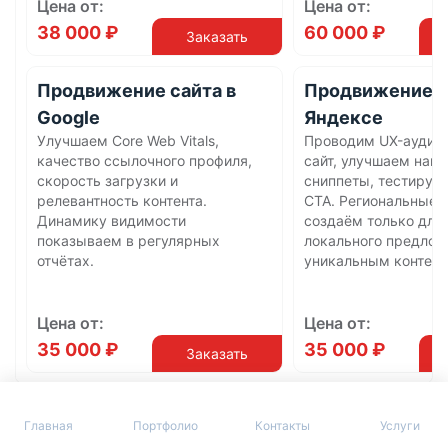
Цена от:
Цена от:
38 000 ₽
60 000 ₽
Заказать
Продвижение сайта в
Продвижение с
Google
Яндексе
Улучшаем Core Web Vitals,
Проводим UX-аудит,
качество ссылочного профиля,
сайт, улучшаем нави
скорость загрузки и
сниппеты, тестируе
релевантность контента.
CTA. Региональные 
Динамику видимости
создаём только для
показываем в регулярных
локального предлож
отчётах.
уникальным контент
Цена от:
Цена от:
35 000 ₽
35 000 ₽
Заказать
Аудиты
Главная
Портфолио
Контакты
Услуги