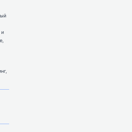
ный
 и
е,
нг,