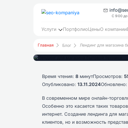
info@se
С 9:00 до
Услуги
Портфолио
Цены
О компании
Лендинг для маг
Главная
Лендинг для магазина б
Блог
Время чтения:
8
минут
Просмотров:
5
Опубликовано:
13.11.2024
Обновлено
В современном мире онлайн-торговля
Особенно это касается таких товаров
интернет. Создание лендинга для маг
клиентов, но и возможность предста