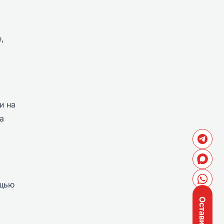
,
и на
а
ощью