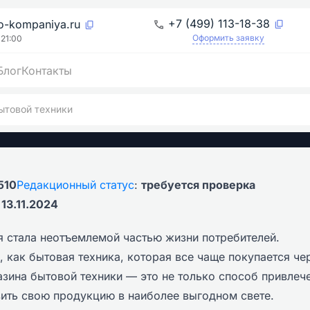
+7 (499) 113-18-38
o-kompaniya.ru
Оформить заявку
 21:00
Блог
Контакты
азина бытовой техники
ытовой техники
510
Редакционный статус
:
требуется проверка
:
13.11.2024
 стала неотъемлемой частью жизни потребителей.
, как бытовая техника, которая все чаще покупается че
азина бытовой техники — это не только способ привлеч
вить свою продукцию в наиболее выгодном свете.