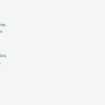
тов.
х.
ics,
,