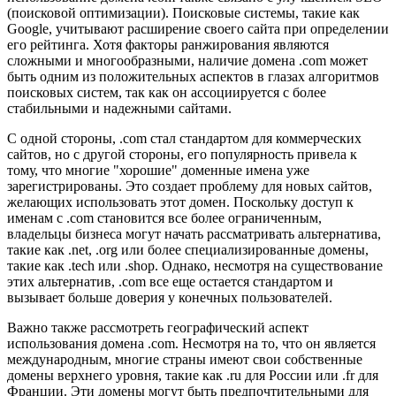
(поисковой оптимизации). Поисковые системы, такие как
Google, учитывают расширение своего сайта при определении
его рейтинга. Хотя факторы ранжирования являются
сложными и многообразными, наличие домена .com может
быть одним из положительных аспектов в глазах алгоритмов
поисковых систем, так как он ассоциируется с более
стабильными и надежными сайтами.
С одной стороны, .com стал стандартом для коммерческих
сайтов, но с другой стороны, его популярность привела к
тому, что многие "хорошие" доменные имена уже
зарегистрированы. Это создает проблему для новых сайтов,
желающих использовать этот домен. Поскольку доступ к
именам с .com становится все более ограниченным,
владельцы бизнеса могут начать рассматривать альтернатива,
такие как .net, .org или более специализированные домены,
такие как .tech или .shop. Однако, несмотря на существование
этих альтернатив, .com все еще остается стандартом и
вызывает больше доверия у конечных пользователей.
Важно также рассмотреть географический аспект
использования домена .com. Несмотря на то, что он является
международным, многие страны имеют свои собственные
домены верхнего уровня, такие как .ru для России или .fr для
Франции. Эти домены могут быть предпочтительными для