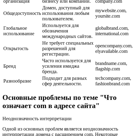
организация
бизнесу или компании.
company.com
Домен, доступный для
mywebsite.com,
Общедоступность
использования любым
yoursite.com
пользователем.
Используется для
Глобальное
globalbrand.com,
обозначения
использование
international.com
международных сайтов.
Не требует специальных
opencompany.com,
Открытость
разрешений для
elyavailable.com
регистрации.
Часто используется для
brandname.com,
Бренд
усиления имиджа
flagship.com
бренда.
Подходит для разных
techcompany.com,
Разнообразие
сфер деятельности.
fashionbrand.com
Основные проблемы по теме "Что
означает com в адресе сайта"
Неоднозначность интерпретации
Одной из основных проблем является неоднозначность
интерпретации домена с расширением com. Некоторые