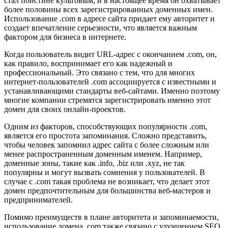
стал поистине культовым, и в настоящее время он охватывает
более половины всех зарегистрированных доменных имен.
Использование .com в адресе сайта придает ему авторитет и
создает впечатление серьезности, что является важным
фактором для бизнеса в интернете.
Когда пользователь видит URL-адрес с окончанием .com, он,
как правило, воспринимает его как надежный и
профессиональный. Это связано с тем, что для многих
интернет-пользователей .com ассоциируется с известными и
устанавливающими стандарты веб-сайтами. Именно поэтому
многие компании стремятся зарегистрировать именно этот
домен для своих онлайн-проектов.
Одним из факторов, способствующих популярности .com,
является его простота запоминания. Сложно представить,
чтобы человек запомнил адрес сайта с более сложным или
менее распространенным доменным именем. Например,
доменные зоны, такие как .info, .biz или .xyz, не так
популярны и могут вызвать сомнения у пользователей. В
случае с .com такая проблема не возникает, что делает этот
домен предпочтительным для большинства веб-мастеров и
предпринимателей.
Помимо преимуществ в плане авторитета и запоминаемости,
использование домена .com также связано с улучшением SEO