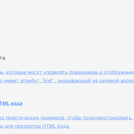
та.
ы, которые могут управлять поведением и отображени
то имеет атрибут `href`, указывающий на целевой адре
HTML кода
ко практических примеров, чтобы проиллюстрировать,
ы для просмотра HTML кода.