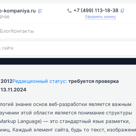
+7 (499) 113-18-38
o-kompaniya.ru
Оформить заявку
 21:00
Блог
Контакты
tml код сайта
 сайта
:
2012
Редакционный статус
:
требуется проверка
:
13.11.2024
логий знание основ веб-разработки является важным
изучении этой области является понимание структуры
Markup Language) — это стандартный язык разметки,
ниц. Каждый элемент сайта, будь то текст, изображен