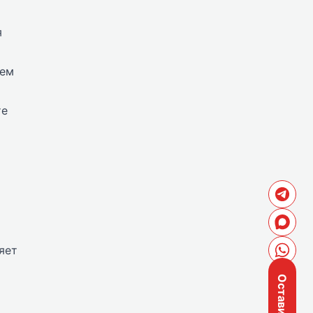
я
ием
те
яет