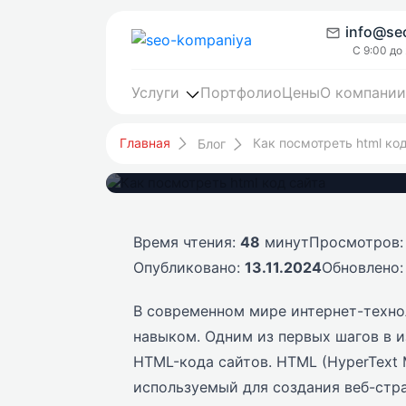
info@se
С 9:00 до
Услуги
Портфолио
Цены
О компании
Как посмотреть h
Главная
Как посмотреть html код
Блог
Время чтения:
48
минут
Просмотров
Опубликовано:
13.11.2024
Обновлено
В современном мире интернет-техно
навыком. Одним из первых шагов в 
HTML-кода сайтов. HTML (HyperText 
используемый для создания веб-стра