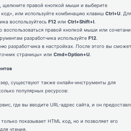
, щелкните правой кнопкой мыши и выберите
 код», или используйте комбинацию клавиш
Ctrl+U
. Дл
чика воспользуйтесь
F12
или
Ctrl+Shift+I
.
 воспользоваться правой кнопкой мыши или сочетан
струментам разработчика используйте
F12
.
ню разработчика в настройках. После этого вы сможе
сточник страницы» или
Cmd+Option+U
.
ентов
узер, существуют также онлайн-инструменты для
колько популярных ресурсов:
вис, где вы вводите URL-адрес сайта, и он предоставл
 только показывает HTML код, но и позволяет его
для чтения.