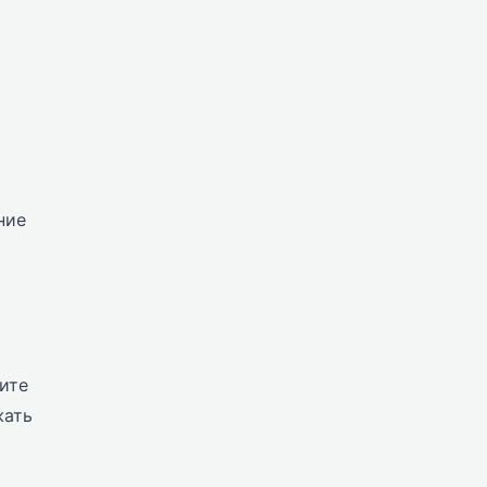
ние
ите
жать