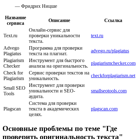
— Фридрих Ницше
Название
Описание
Ссылка
сервиса
Онлайн-сервис для
Text.ru
проверки уникальности
text.ru
текста.
Advego
Программа для проверки
advego.ru/plagiatus
Plagiatus
текста на плагиат.
Plagiarism
Инструмент для быстрого
plagiarismchecker.com
Checker
анализа на оригинальность.
Check for
Сервис проверки текстов на
checkforplagiarism.net
Plagiarism
уникальность.
Инструмент для проверки
Small SEO
уникальности и SEO-
smallseotools.com
Tools
аудита.
Система для проверки
Plagscan
текста в академических
plagscan.com
целях.
Основные проблемы по теме "Где
проверить оригинальность текста"