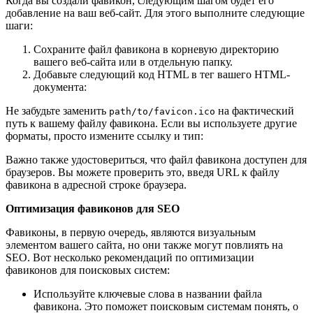
Когда вы создали фавикон, следующим шагом будет его
добавление на ваш веб-сайт. Для этого выполните следующие
шаги:
Сохраните файл фавикона в корневую директорию
вашего веб-сайта или в отдельную папку.
Добавьте следующий код HTML в тег
вашего HTML-
документа:
Не забудьте заменить
на фактический
path/to/favicon.ico
путь к вашему файлу фавикона. Если вы используете другие
форматы, просто измените ссылку и тип:
Важно также удостовериться, что файл фавикона доступен для
браузеров. Вы можете проверить это, введя URL к файлу
фавикона в адресной строке браузера.
Оптимизация фавиконов для SEO
Фавиконы, в первую очередь, являются визуальным
элементом вашего сайта, но они также могут повлиять на
SEO. Вот несколько рекомендаций по оптимизации
фавиконов для поисковых систем:
Используйте ключевые слова в названии файла
фавикона. Это поможет поисковым системам понять, о