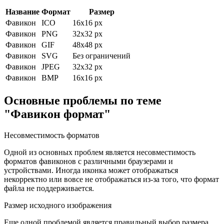
Название
Формат
Размер
Фавикон
ICO
16x16 px
Фавикон
PNG
32x32 px
Фавикон
GIF
48x48 px
Фавикон
SVG
Без ограничений
Фавикон
JPEG
32x32 px
Фавикон
BMP
16x16 px
Основные проблемы по теме
"Фавикон формат"
Несовместимость форматов
Одной из основных проблем является несовместимость
форматов фавиконов с различными браузерами и
устройствами. Иногда иконка может отображаться
некорректно или вовсе не отображаться из-за того, что формат
файла не поддерживается.
Размер исходного изображения
Еще одной проблемой является правильный выбор размера