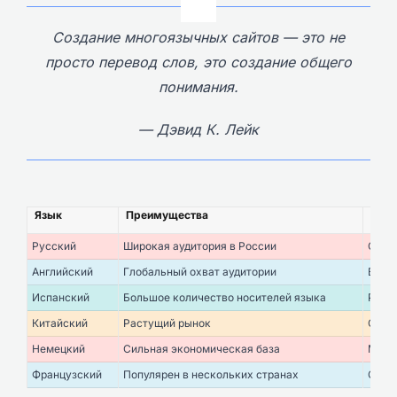
Создание многоязычных сайтов — это не
просто перевод слов, это создание общего
понимания.
— Дэвид К. Лейк
Язык
Преимущества
Недо
Русский
Широкая аудитория в России
Огра
Английский
Глобальный охват аудитории
Высо
Испанский
Большое количество носителей языка
Разн
Китайский
Растущий рынок
Слож
Немецкий
Сильная экономическая база
Мень
Французский
Популярен в нескольких странах
Слож